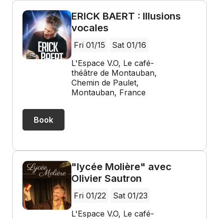
ERICK BAERT : Illusions
vocales
Fri 01/15
Sat 01/16
L'Espace V.O, Le café-
théâtre de Montauban,
Chemin de Paulet,
Montauban, France
Book
"lycée Molière" avec
Olivier Sautron
Fri 01/22
Sat 01/23
L'Espace V.O, Le café-