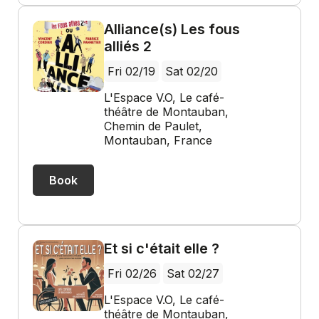
Alliance(s) Les fous
alliés 2
Fri 02/19
Sat 02/20
L'Espace V.O, Le café-
théâtre de Montauban,
Chemin de Paulet,
Montauban, France
Book
Et si c'était elle ?
Fri 02/26
Sat 02/27
L'Espace V.O, Le café-
théâtre de Montauban,