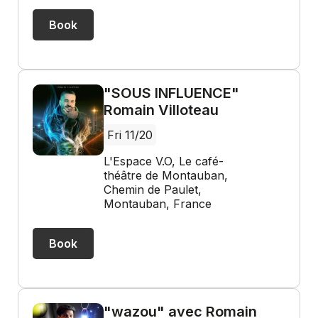
Book
"SOUS INFLUENCE"
Romain Villoteau
Fri 11/20
L'Espace V.O, Le café-
théâtre de Montauban,
Chemin de Paulet,
Montauban, France
Book
"wazou" avec Romain