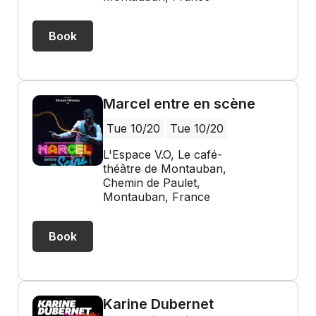
Book
Marcel entre en scène
Tue 10/20
Tue 10/20
L'Espace V.O, Le café-
théâtre de Montauban,
Chemin de Paulet,
Montauban, France
Book
Karine Dubernet