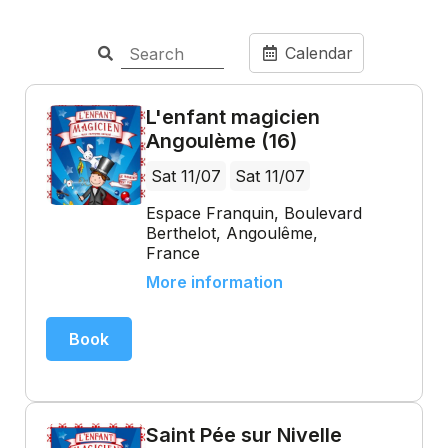
Calendar
L'enfant magicien
Angoulème (16)
Sat 11/07
Sat 11/07
Espace Franquin, Boulevard
Berthelot, Angoulême,
France
More information
Book
Saint Pée sur Nivelle