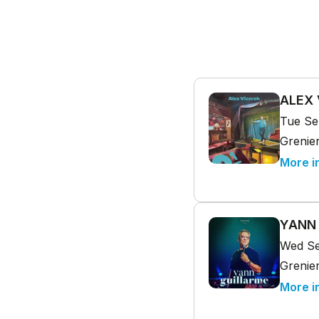
ALEX 
Tue Se
Grenier
More i
YANN 
Wed Se
Grenier
More i