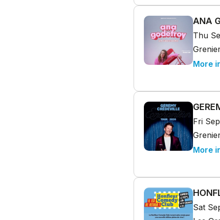
ANA G
Thu Se
Grenier
More i
GEREM
Fri Sep
Grenier
More i
HONF
Sat Se