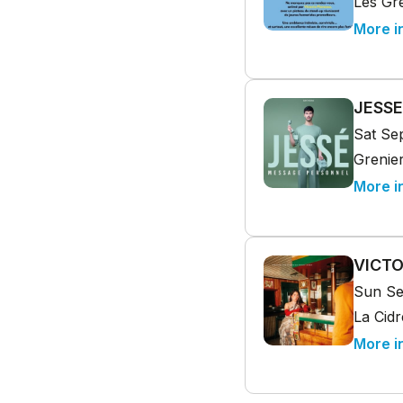
Les Gre
More i
JESSE
Sat Se
Grenier
More i
VICTO
Sun Se
La Cidr
More i