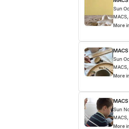
MACS ⎮
Sun Oc
MACS, 
More i
MACS 
Sun Oc
MACS, 
More i
MACS ⎮
Sun No
MACS, 
More i