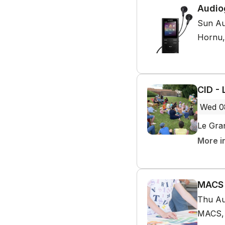
Audio
Sun Au
Hornu,
CID - 
Wed 0
Le Gra
More i
MACS 
Thu Au
MACS, 