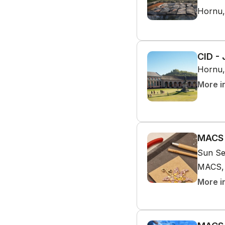
Hornu,
CID -
Hornu,
More i
MACS 
Sun Se
MACS, 
More i