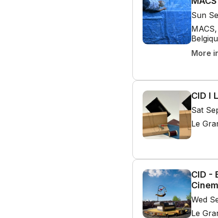
MACS 
Sun Se
MACS, 
Belgiq
More i
CID I 
Sat Se
Le Gra
CID - 
Cinem
Wed Se
Le Gra