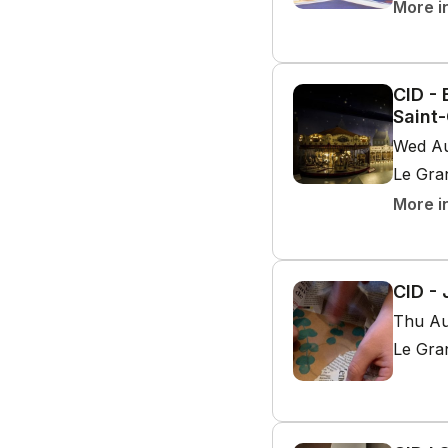
More i
CID - 
Saint-
Wed Au
Le Gra
More i
CID - 
Thu Au
Le Gra