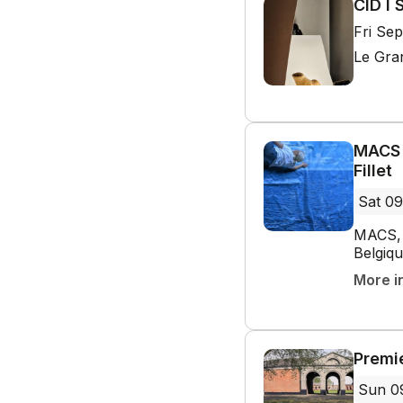
CID I
Fri Se
Le Gra
MACS 
Fillet
Sat 09
MACS, 
Belgiq
More i
Premi
Sun 0