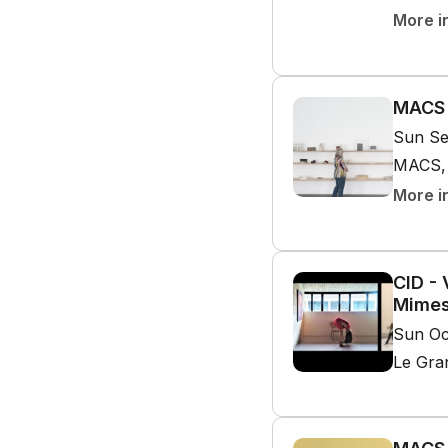
More i
MACS 
Sun Se
MACS, 
More i
CID - 
Mimes
Sun Oc
Le Gra