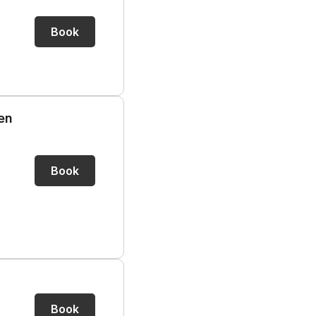
Book
en
Book
Book