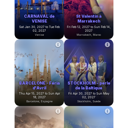
Égypte
Rome, Italie
CARNAVAL de
St Valentin à
VENISE
Marrakech
Sat Jan 30, 2027 to Tue Feb
Fri Feb 12, 2027 to Sun Feb 14,
02, 2027
2027
Venise
Marrakech, Maroc