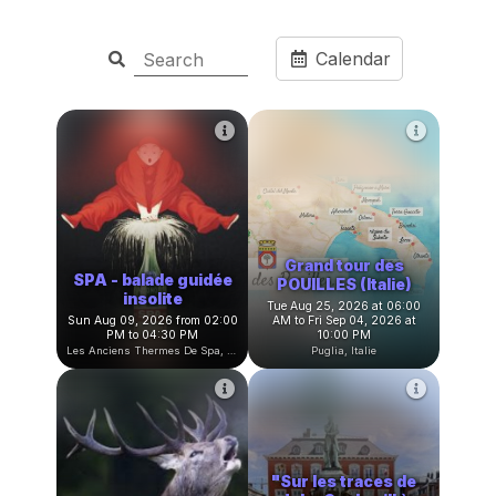
Calendar
Grand tour des
SPA - balade guidée
POUILLES (Italie)
insolite
Tue Aug 25, 2026 at 06:00
Sun Aug 09, 2026 from 02:00
AM to Fri Sep 04, 2026 at
PM to 04:30 PM
10:00 PM
Les Anciens Thermes De Spa, Rue Royale, Spa, Belgique
Puglia, Italie