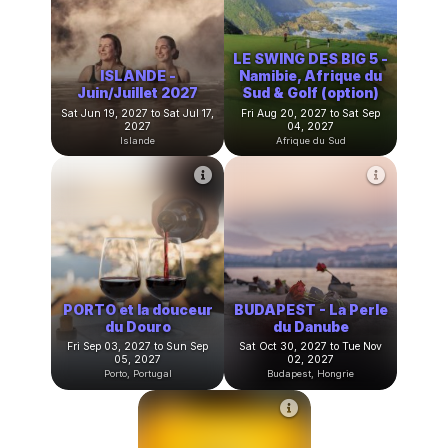
BARCELONE - Féria
STOCKHOLM - perle
d'Avril
de la Baltique
Thu Apr 15, 2027 to Sun Apr
Fri Apr 30, 2027 to Sun May
18, 2027
02, 2027
Barcelone, Espagne
Stockholm, Suède
LE SWING DES BIG 5 
ISLANDE -
Namibie, Afrique du
Juin/Juillet 2027
Sud & Golf (option)
Sat Jun 19, 2027 to Sat Jul 17,
Fri Aug 20, 2027 to Sat Sep
2027
04, 2027
Islande
Afrique du Sud