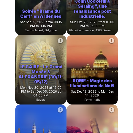
"Sur les traces de
John Cockerill à
Seraing", une
Soirée "Brame du
renaissance post
Cerf" en Ardennes
industrielle.
Sat Sep 19, 2026 from 08:15
Sun Oct 25, 2026 from 01:00
PM to 11:15 PM
PM to 03:00 PM
Saint-Hubert, Belgique
Place Communale, 4100 Seraing, Belgique
LE CAIRE - Le Grand
Musée &
ALEXANDRIE (30/11-
ROME - Magie des
05/12)
Illuminations de Noêl
Mon Nov 30, 2026 at 12:00
PM to Sat Dec 05, 2026 at
Sat Dec 12, 2026 to Mon Dec
04:00 PM
14, 2026