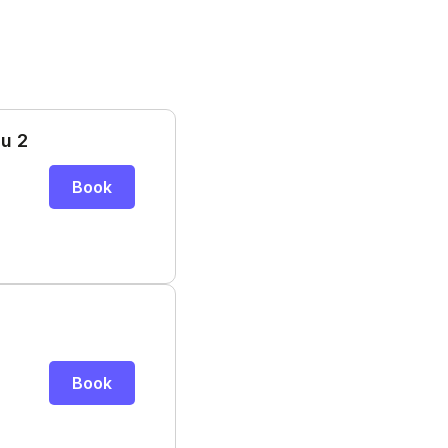
au 2
Book
Book