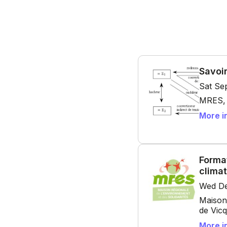
Savoir
Sat Se
MRES, 5
More i
Forma
climat
Wed De
Maison 
de Vicq,
More i