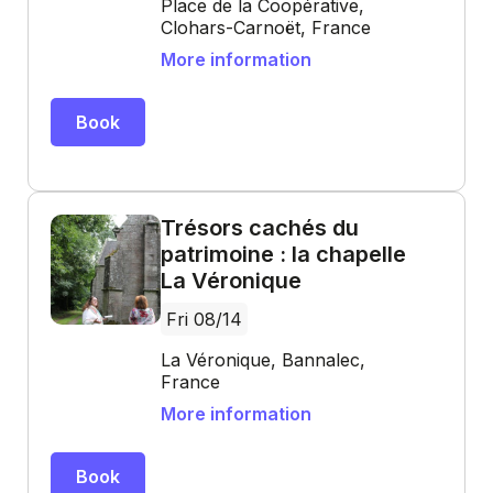
Place de la Coopérative,
Clohars-Carnoët, France
More information
Book
Trésors cachés du
patrimoine : la chapelle
La Véronique
Fri 08/14
La Véronique, Bannalec,
France
More information
Book