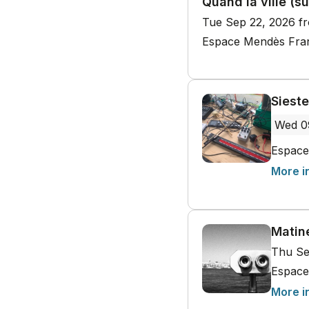
Quand la ville (s
Tue Sep 22, 2026 f
Espace Mendès Franc
Siest
Wed 0
Espace
More i
Matiné
Thu Se
Espace
More i