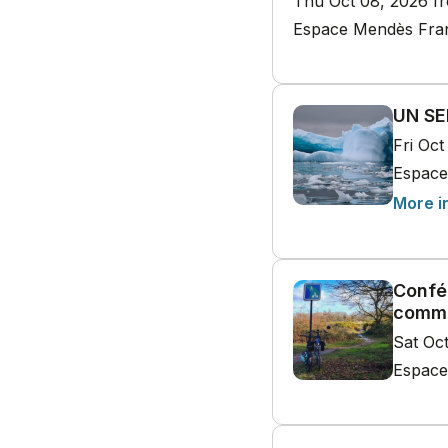
Thu Oct 08, 2026 f
Espace Mendès Franc
UN SE
Fri Oc
Espace
More i
Confé
comme
Sat Oc
Espace