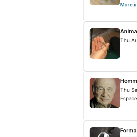
More i
Anima
Thu Au
Homma
Thu Se
Espace
Forma