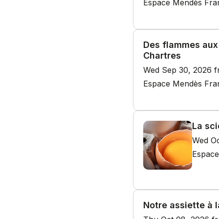
Espace Mendès France
Des flammes aux p
Chartres
Wed Sep 30, 2026 f
Espace Mendès Franc
La sci
Wed Oc
Espace
Notre assiette à 