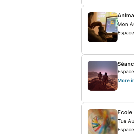
Anima
Mon Au
Espace
Séanc
Espace
More i
Ecole
Tue Au
Espace