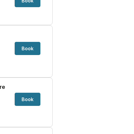
Book
Book
re
Book