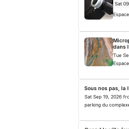
Sat 09
Espace
Microp
dans 
Tue Se
Espace
Sous nos pas, la
Sat Sep 19, 2026 f
parking du complexe