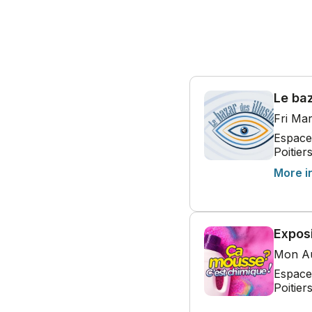
Le baz
Fri Ma
Espace 
Poitier
More i
Expos
Mon Au
Espace 
Poitier