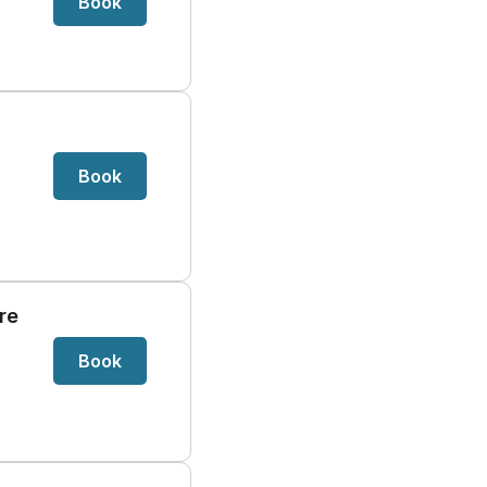
Book
Book
re
Book