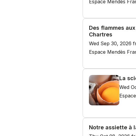
Espace Mendès France
Des flammes aux p
Chartres
Wed Sep 30, 2026 f
Espace Mendès Franc
La sci
Wed Oc
Espace
Notre assiette à 