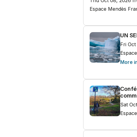
Thu Oct 08, 2026 f
Espace Mendès Franc
UN SE
Fri Oc
Espace
More i
Confé
comme
Sat Oc
Espace