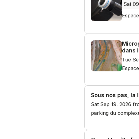
Sat 09
Espace
Microp
dans 
Tue Se
Espace
Sous nos pas, la
Sat Sep 19, 2026 f
parking du complexe