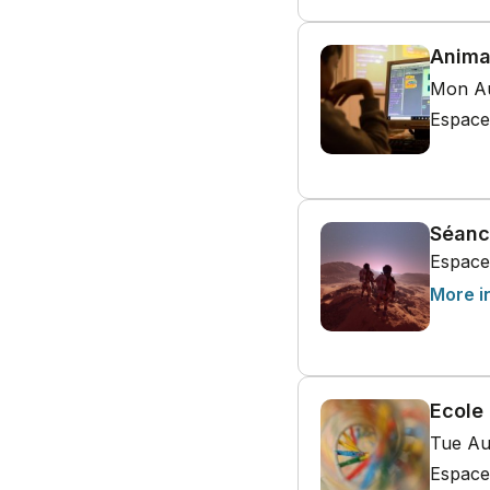
Anima
Mon Au
Espace
Séanc
Espace
More i
Ecole
Tue Au
Espace