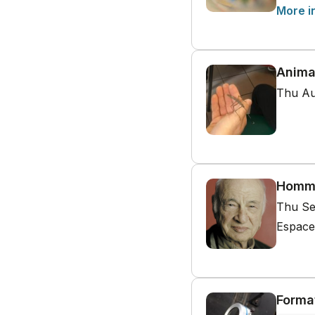
More i
Anima
Thu Au
Homma
Thu Se
Espace
Forma