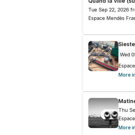
Quand la ville (s
Tue Sep 22, 2026 f
Espace Mendès Franc
Siest
Wed 0
Espace
More i
Matiné
Thu Se
Espace
More i