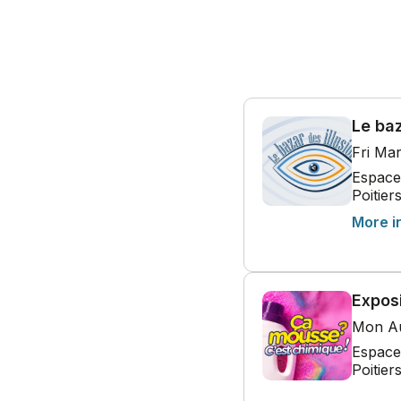
Le baz
Fri Ma
Espace 
Poitier
More i
Expos
Mon Au
Espace 
Poitier