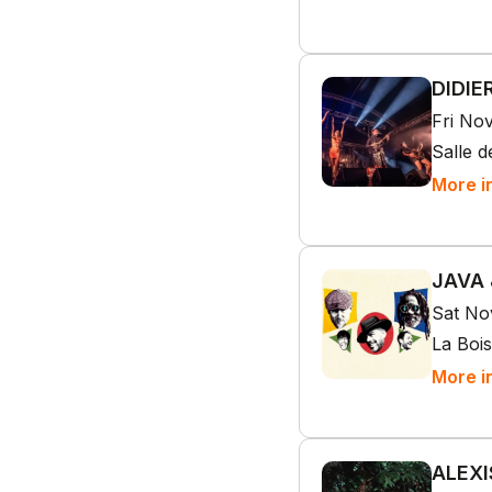
DIDIE
Fri No
Salle 
More i
JAVA
Sat No
La Boi
More i
ALEXI