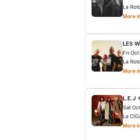
La Rot
More i
LES 
Fri Oct
La Rot
More i
L.E.J
Sat Oc
La CIG
More i