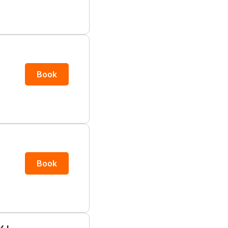
Book
Book