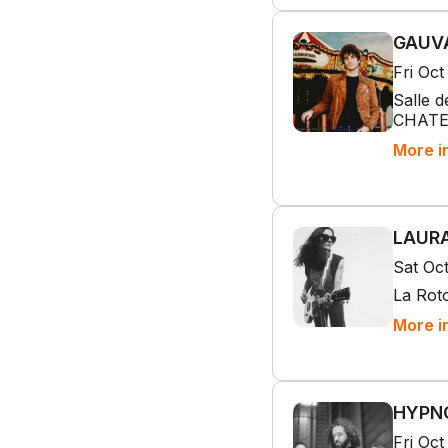
GAUVA
Fri Oct
Salle d
CHAT
More i
LAURA
Sat Oc
La Rot
More i
HYPNO
Fri Oct