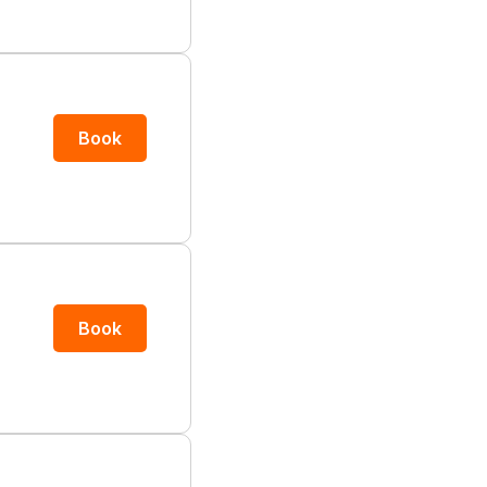
Book
Book