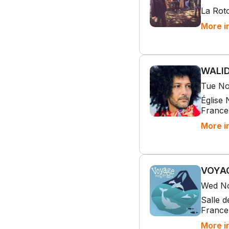
La Rot
More i
WALID
Tue No
Église
France
More i
VOYAG
Wed No
Salle 
France
More i