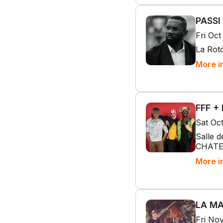
PASSI
Fri Oct
La Rot
More i
FFF + 
Sat Oct
Salle d
CHAT
More i
LA MA
Fri No