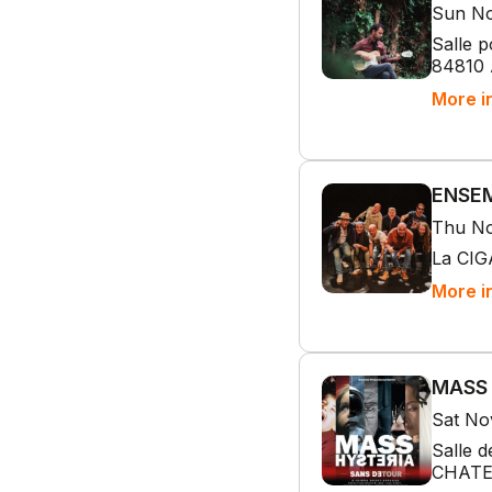
Sun No
Salle 
84810 
More i
ENSEM
Thu No
La CIG
More i
MASS 
Sat No
Salle d
CHAT