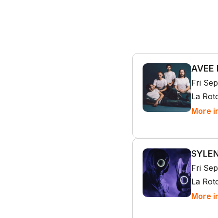
AVEE 
Fri Sep
La Rot
More i
SYLEN
Fri Se
La Rot
More i