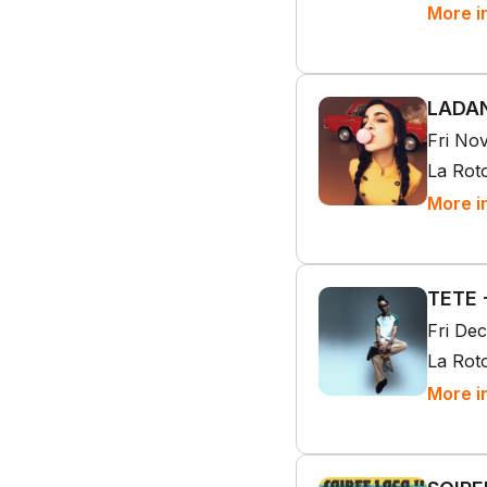
More i
LADAN
Fri No
La Rot
More i
TETE -
Fri De
La Rot
More i