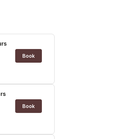
urs
Book
urs
Book