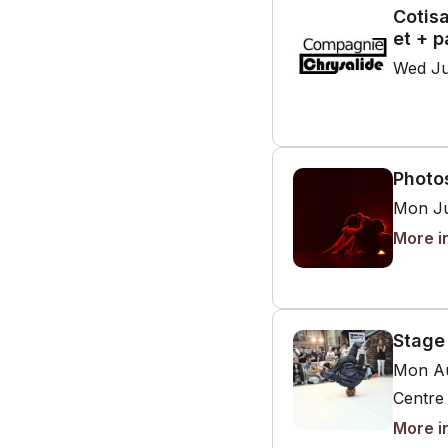
Cotis
et + 
Wed Ju
Photo
Mon Ju
More i
Stage 
Mon Au
Centre 
More i