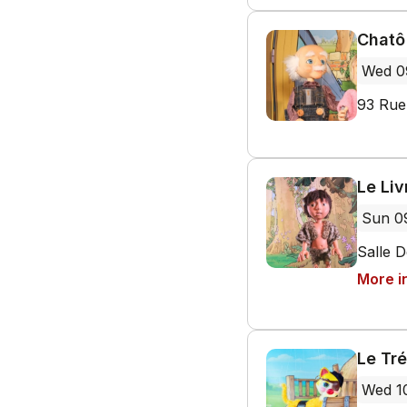
Chatô 
Wed 0
93 Rue
Le Liv
Sun 0
Salle 
More i
Le Tré
Wed 1