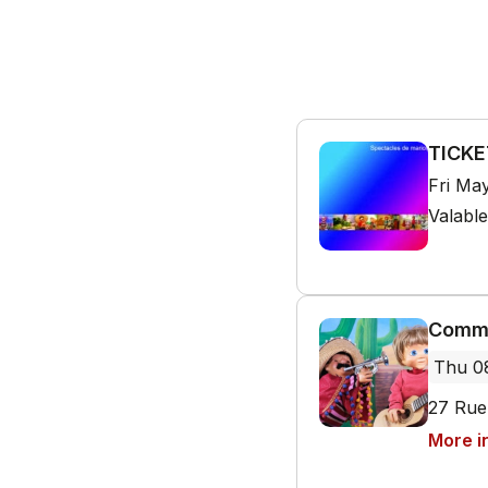
TICKE
Fri Ma
Valable
Comme
Thu 0
27 Rue
More i