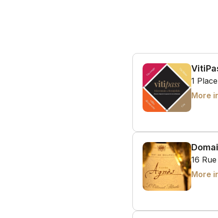
VitiPa
1 Plac
More i
Domain
16 Rue 
More i