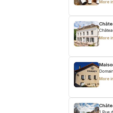
More i
Châte
Châtea
More i
Maiso
Domain
More i
Châte
1 Rue 