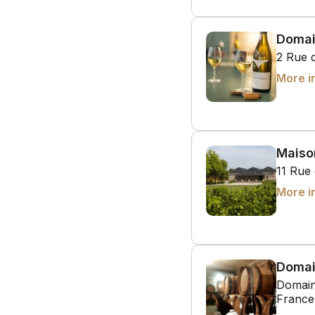
Domai
2 Rue 
More i
Maiso
11 Rue 
More i
Domai
Domain
France