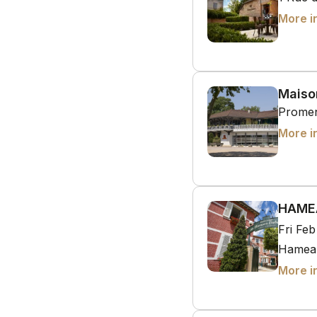
More i
Maiso
Promen
More i
HAME
Fri Fe
Hameau
More i