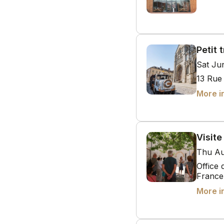
Petit 
Sat Ju
13 Rue
More i
Visite
Thu Au
Office
France
More i