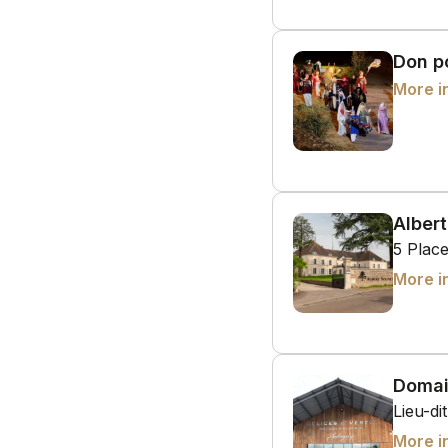
Don p
More i
Albert
5 Plac
More i
Domai
Lieu-di
More i