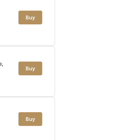
Buy
e,
Buy
Buy