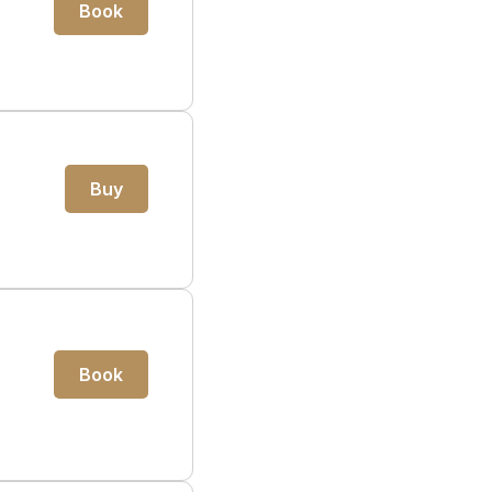
Book
Buy
Book