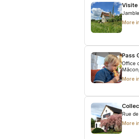
Visite
Jamble
More i
Pass 
Office
Mâcon,
More i
Collec
Rue de
More i