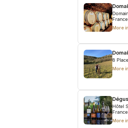
Domai
Domain
France
More i
Domai
8 Place
More i
Dégus
Hôtel 
France
More i