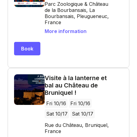
Parc Zoologique & Château
de la Bourbansais, La
Bourbansais, Pleugueneuc,
France
More information
Book
Visite à la lanterne et
bal au Château de
Bruniquel !
Fri 10/16
Fri 10/16
Sat 10/17
Sat 10/17
Rue du Château, Bruniquel,
France