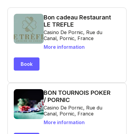
Bon cadeau Restaurant
LE TREFLE
Casino De Pornic, Rue du
Canal, Pornic, France
More information
Book
BON TOURNOIS POKER
/ PORNIC
Casino De Pornic, Rue du
Canal, Pornic, France
More information