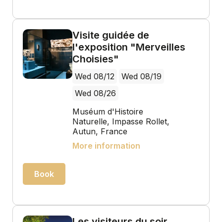
Visite guidée de
l'exposition "Merveilles
Choisies"
Wed 08/12
Wed 08/19
Wed 08/26
Muséum d'Histoire
Naturelle, Impasse Rollet,
Autun, France
More information
Book
Les visiteurs du soir