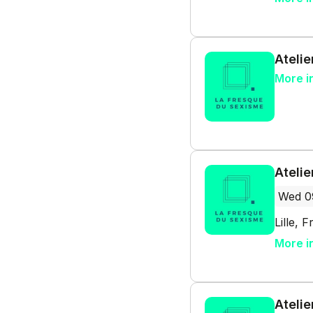
Atelie
More i
Atelie
Wed 0
Lille, 
More i
Atelie