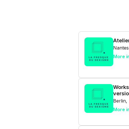
Atelie
Nantes
More i
Works
versio
Berlin
More i