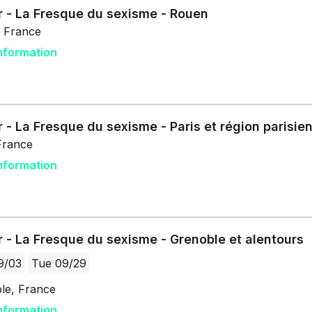
r - La Fresque du sexisme - Rouen
 France
nformation
r - La Fresque du sexisme - Paris et région parisie
France
nformation
r - La Fresque du sexisme - Grenoble et alentours
9/03
Tue 09/29
le, France
nformation