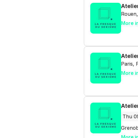
Atelie
Rouen,
More i
Atelie
Paris, 
More i
Atelie
Thu 0
Grenob
More i