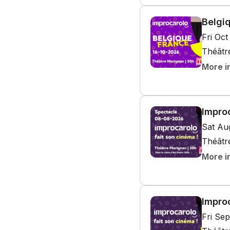
Belgi
Fri Oc
Théâtr
More i
Improc
Sat Au
Théâtr
More i
Improc
Fri Se