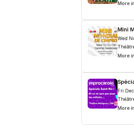
More i
Mini 
Wed No
Théâtr
More i
Spécia
Fri De
Théâtr
More i