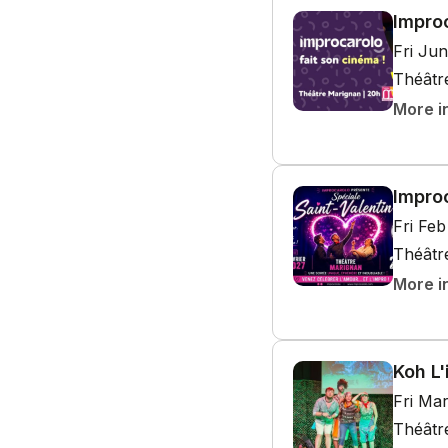
Improc
Fri Ju
Théâtr
More i
Improc
Fri Fe
Théâtr
More i
Koh L'
Fri Ma
Théâtr