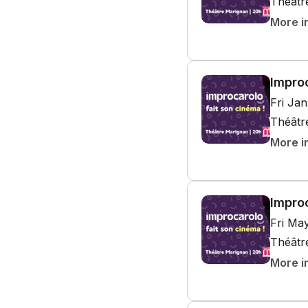
Théâtr
More i
Improc
Fri Ja
Théâtr
More i
Improc
Fri Ma
Théâtr
More i