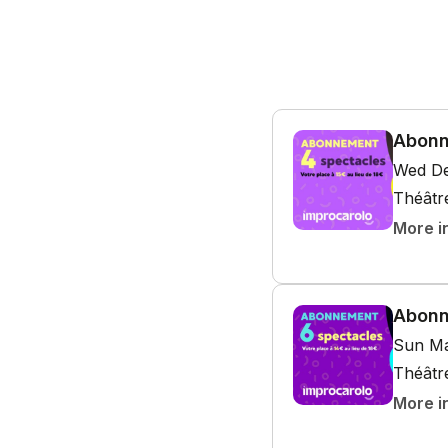
Abonn
Wed De
Théâtr
More i
Abonn
Sun Ma
Théâtr
More i