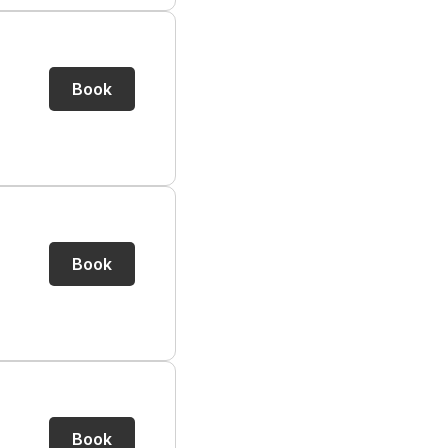
Book
Book
Book