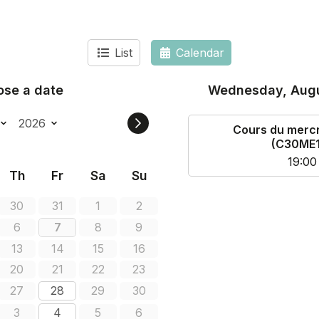
List
Calendar
se a date
Wednesday, Augu
Cours du mercr
(C30ME1
19:00
Th
Fr
Sa
Su
30
31
1
2
6
7
8
9
13
14
15
16
20
21
22
23
27
28
29
30
3
4
5
6