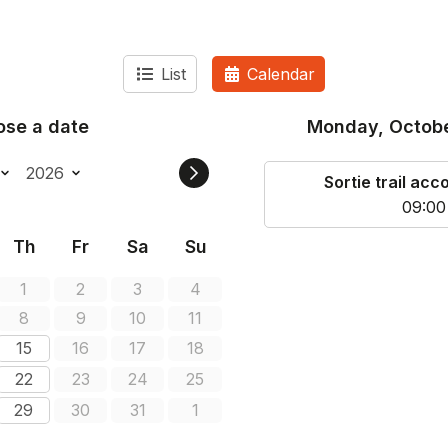
List
Calendar
se a date
Monday, Octobe
Sortie trail a
09:00
Th
Fr
Sa
Su
1
2
3
4
8
9
10
11
15
16
17
18
22
23
24
25
29
30
31
1