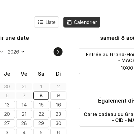
Liste
Calendrier
ir une date
samedi 8 ao
Entrée au Grand-Ho
- MAC
10:00
Je
Ve
Sa
Di
30
31
1
2
6
7
8
9
Également di
13
14
15
16
20
21
22
23
Carte cadeau du Gr
- CID - 
27
28
29
30
3
4
5
6