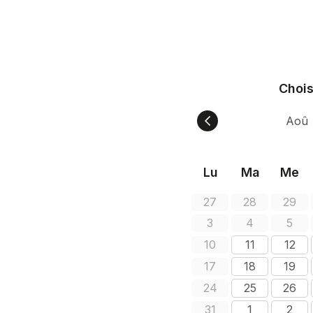
Chois
Lu
Ma
Me
27
28
29
3
4
5
10
11
12
17
18
19
24
25
26
31
1
2