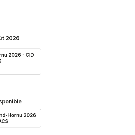
ût 2026
rnu 2026 - CID
S
sponible
and-Hornu 2026
MACS