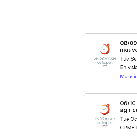
08/09 
mauva
Tue Se
En vis
More i
06/10
agir 
Tue Oc
CPME L