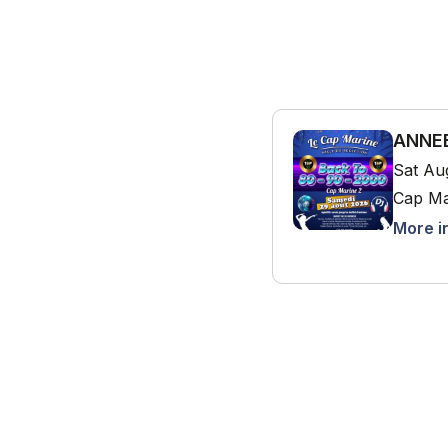
ANNEE
Sat Au
Cap Ma
More i