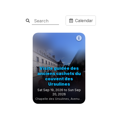
Calendar
Visite guidée des
anciens cachots du
couvent des
Ursulines
Sat Sep 19, 2026 to Sun Sep
20, 2026
Chapelle des Ursulines, Avenue Jules Ferry, Quimperlé, France