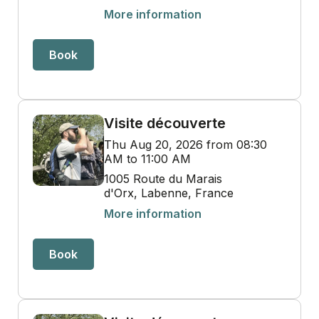
More information
Book
Visite découverte
Thu Aug 20, 2026 from 08:30
AM to 11:00 AM
1005 Route du Marais
d'Orx, Labenne, France
More information
Book