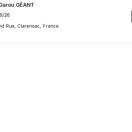
Garou GÉANT
8/26
nd Rue, Clarensac, France