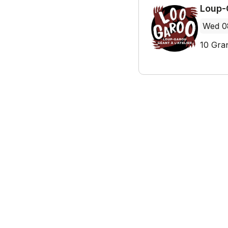
Loup-
Wed 0
10 Gra