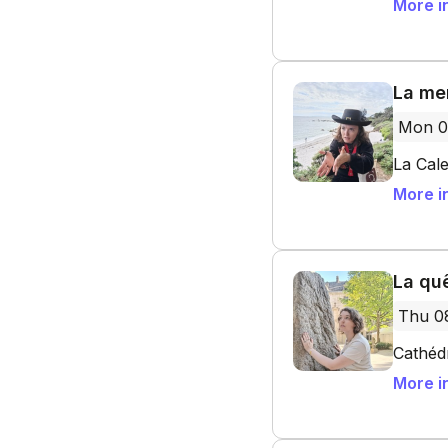
More i
La mer
Mon 0
La Cal
More i
La quê
Thu 0
Cathédr
More i