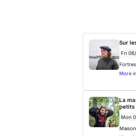
Sur le
Fri 08
Fortre
More i
La mag
petits
Mon 0
Maison