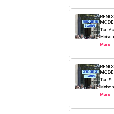
RENCO
MODES
Tue Au
Maison
More i
RENCO
MODES
Tue Se
Maison
More i