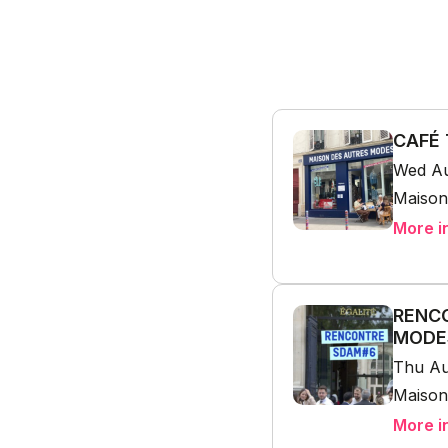
CAFÉ 
Wed Au
Maison
More i
RENCO
MODES
Thu Au
Maison
More i