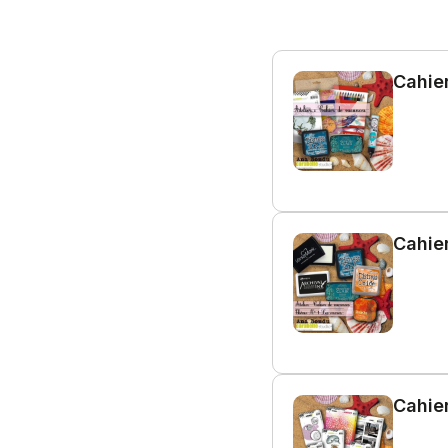
Cahie
Cahie
Cahie