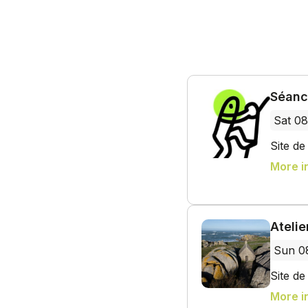
Séanc
Sat 0
Site d
More i
Ateli
Sun 0
Site d
More i