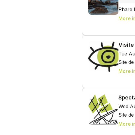
Phare 
More i
Visit
Tue Au
Site d
More i
Spect
Wed Au
Site d
More i