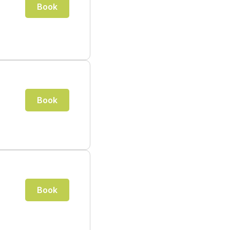
Book
Book
Book