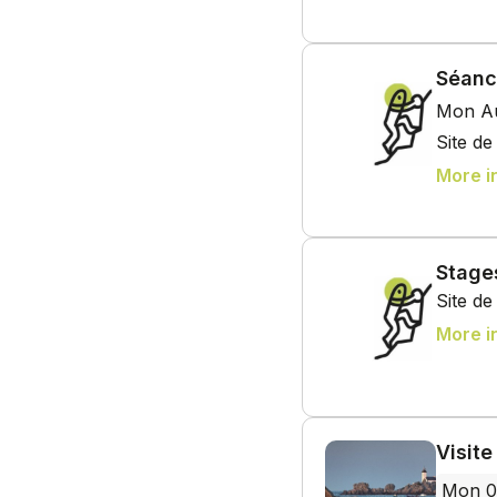
Séanc
Mon Au
Site d
More i
Stage
Site d
More i
Visit
Mon 0