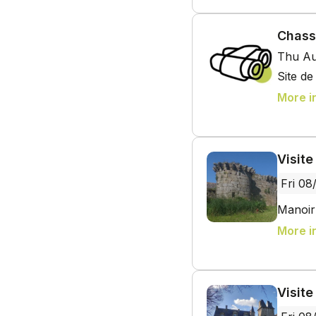
Chass
Thu Au
Site d
More i
Visit
Fri 08
Manoir
More i
Visit