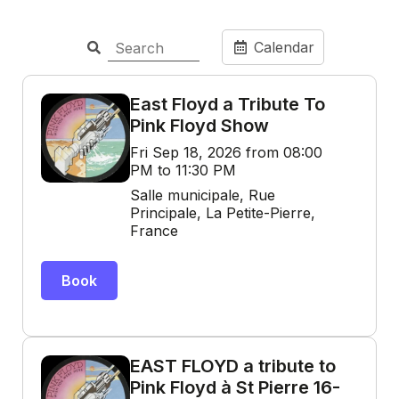
Calendar
East Floyd a Tribute To
Pink Floyd Show
Fri Sep 18, 2026 from 08:00
PM to 11:30 PM
Salle municipale, Rue
Principale, La Petite-Pierre,
France
Book
EAST FLOYD a tribute to
Pink Floyd à St Pierre 16-