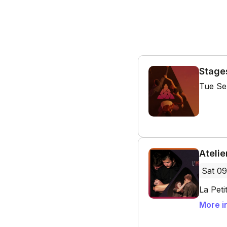
Stage
Tue Se
Atelie
Sat 09
La Peti
More i