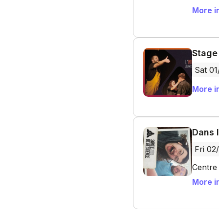
More i
Stage 
Sat 01
More i
Dans l
Fri 02
Centre 
More i