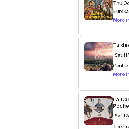
Thu Oc
Eurêka
More i
Tu dev
Sat 11
Centre 
More i
La Ca
Poche
Sat 12
Théâtr