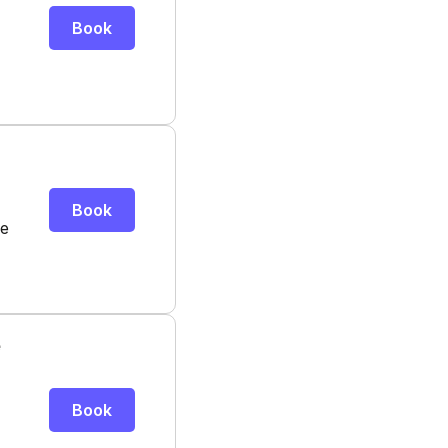
Book
Book
ce
e
Book