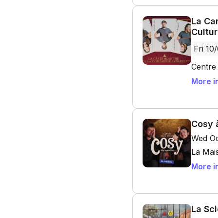
La Ca
Cultu
Fri 10
Centre 
More i
Cosy 
Wed Oc
La Mai
More i
La Sci