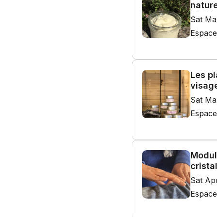
nature
Sat Ma
Espace
Les pl
visag
Sat Ma
Espace
Modul
crista
Sat Ap
Espace