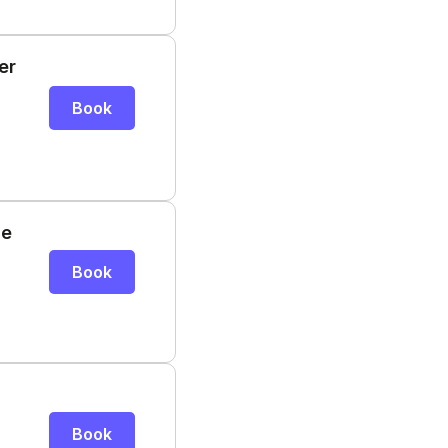
er
Book
ie
Book
Book