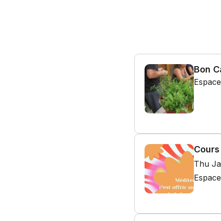
Bon C
Espace
Cours
Thu Ja
Espace