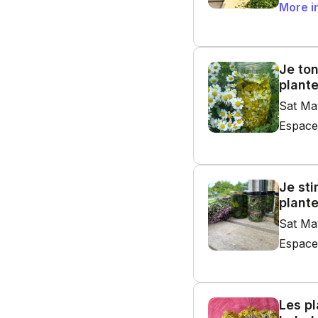
More i
Je ton
plant
Sat Ma
Espace
Je st
plante
Sat Ma
Espace
Les p