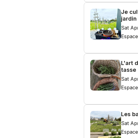
Je cul
jardin
Sat Ap
Espace
L'art 
tasse
Sat Ap
Espace
Les b
Sat Ap
Espace