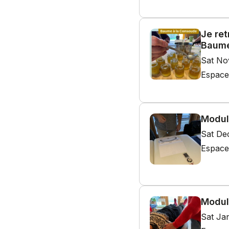
Je ret
Baume
Sat No
Espace
Modul
Sat De
Espace
Modul
Sat Ja