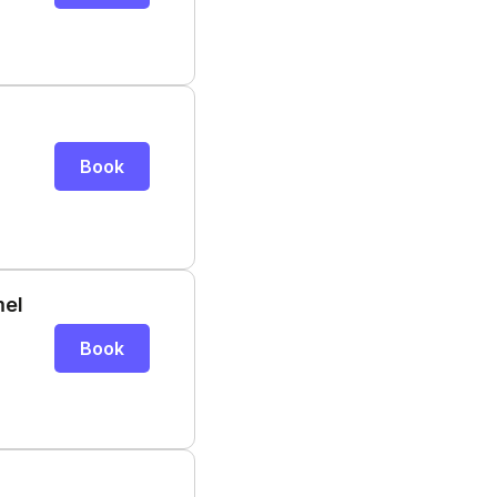
Book
mel
Book