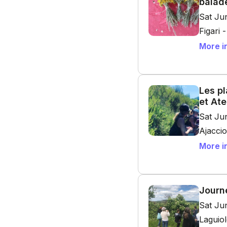
balade
Sat Ju
Figari 
More i
Les p
et Ate
Sat Ju
Ajacci
More i
Journ
Sat Ju
Laguio