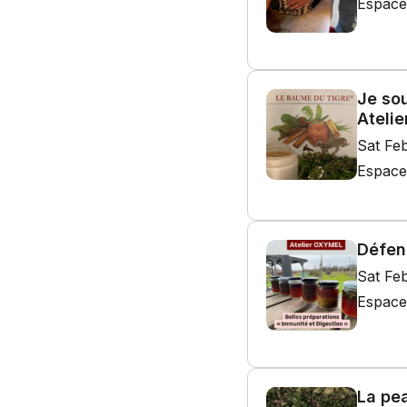
Espace
Je so
Ateli
Sat Fe
Espace
Défens
Sat Fe
Espace
La pea