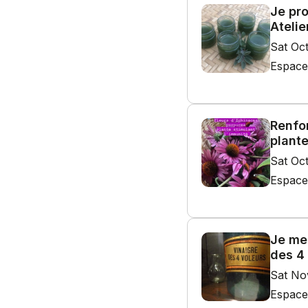
Je pr
Atelie
Sat Oc
Espace
Renfor
plant
Sat Oc
Espace
Je me 
des 4
Sat No
Espace