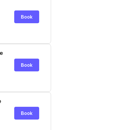
Book
de
Book
e
Book