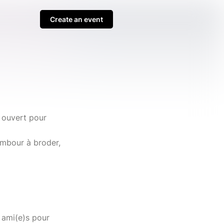
Create an event
 ouvert pour
tambour à broder,
 ami(e)s pour