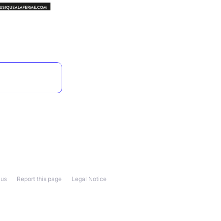
 us
Report this page
Legal Notice