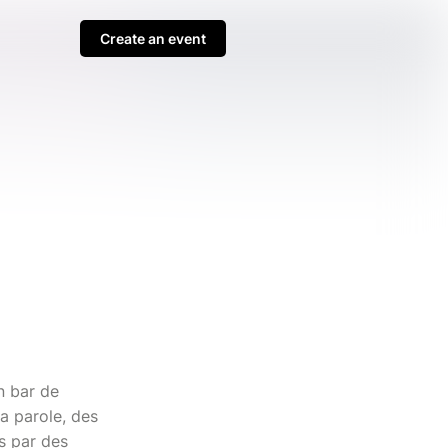
Create an event
n bar de
a parole, des
s par des