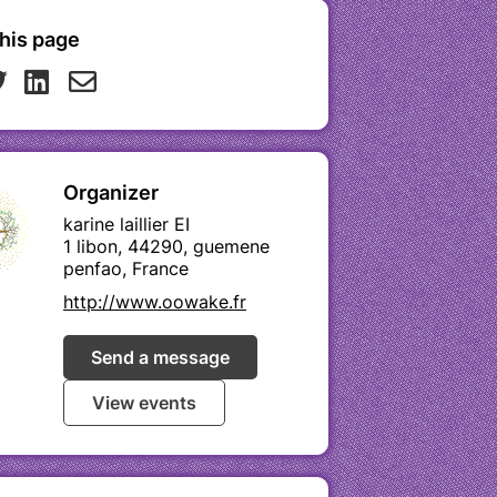
his page
Organizer
karine laillier EI
1 libon, 44290, guemene
penfao, France
http://www.oowake.fr
Send a message
View events