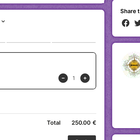
s du Munay-Ki. Ces rites chamaniques
es Andes et d'Amazonie, sont destinés à
Share t
t à vous connecter profondément avec
.
ier Munay-Ki ?
otionnels et spirituels.
entiels cachés et votre sagesse
avec les esprits de la nature et vos
es de pouvoir pour vous protéger des
ion personnelle et spirituelle.
ous aux lignées des guérisseurs
 énergétiques pour une protection
os chakras avec les archétypes sacrés.
e capacité à percevoir le monde