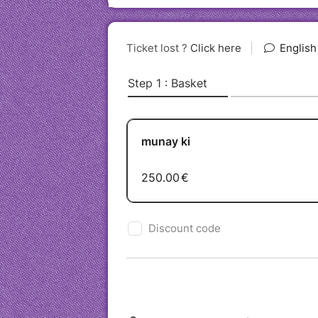
votre vie grâce aux puissants rite
ancestraux, issus des traditions d
éveiller votre pouvoir intérieur e
l'énergie de la Terre et de l'Univers
Pourquoi participer à un atel
· Guérison : Libérez les blocages ém
· Transformation : Éveillez vos pot
intérieure.
· Connexion : Renforcez votre lien 
guides spirituels.
· Protection : Établissez des band
énergies négatives.
· Évolution : Accélérez votre évolut
Les rites du Munay-Ki
· Rite du Guérisseur : Connectez-v
ancestraux
· Bandes de Pouvoir : Cinq bandes
puissante.
· Rite de l'Harmonie : Équilibrez v
· Rite du Voyant : Développez votr
invisible.