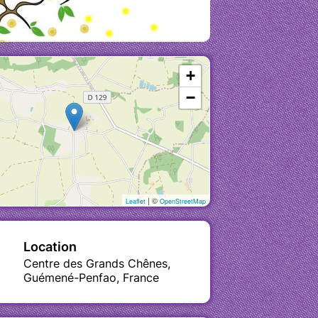
+
−
| ©
Leaflet
OpenStreetMap
Location
Centre des Grands Chênes,
Guémené-Penfao, France