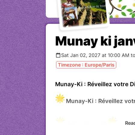
Munay ki jan
Sat Jan 02, 2027 at 10:00 AM t
Timezone : Europe/Paris
Munay-Ki : Réveillez votre Di
Munay-Ki : Réveillez votr
Rea
Ateliers Munay-Ki
Depuis plus de 10 ans, nous vous i