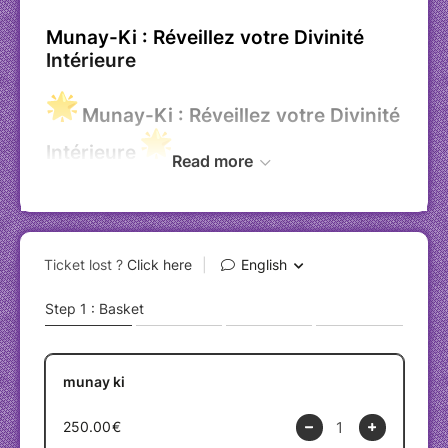
Munay-Ki : Réveillez votre Divinité
Intérieure
Munay-Ki : Réveillez votre Divinité
Intérieure
Read more
Ateliers Munay-Ki
Depuis plus de 10 ans, nous vous invitons à
explorer et à transformer votre vie grâce aux
puissants rites du Munay-Ki. Ces rites
chamaniques ancestraux, issus des traditions
des Andes et d'Amazonie, sont destinés à
éveiller votre pouvoir intérieur et à vous
connecter profondément avec l'énergie de la
Terre et de l'Univers.
Pourquoi participer à un atelier Munay-Ki