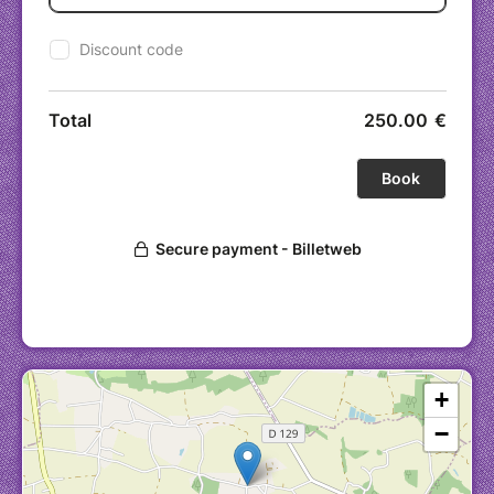
?
· Guérison : Libérez les blocages émotionnels
et spirituels.
· Transformation : Éveillez vos potentiels
cachés et votre sagesse intérieure.
· Connexion : Renforcez votre lien avec les
esprits de la nature et vos guides spirituels.
· Protection : Établissez des bandes de
pouvoir pour vous protéger des énergies
négatives.
· Évolution : Accélérez votre évolution
personnelle et spirituelle.
Les rites du Munay-Ki
· Rite du Guérisseur : Connectez-vous aux
lignées des guérisseurs ancestraux
· Bandes de Pouvoir : Cinq bandes
énergétiques pour une protection puissante.
+
· Rite de l'Harmonie : Équilibrez vos chakras
avec les archétypes sacrés.
−
· Rite du Voyant : Développez votre capacité à
percevoir le monde invisible.