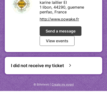
karine laillier EI
1 libon, 44290, guemene
penfao, France
http://www.oowake.fr
Send a message
View events
I did not receive my ticket
© Billetweb |
Create my event