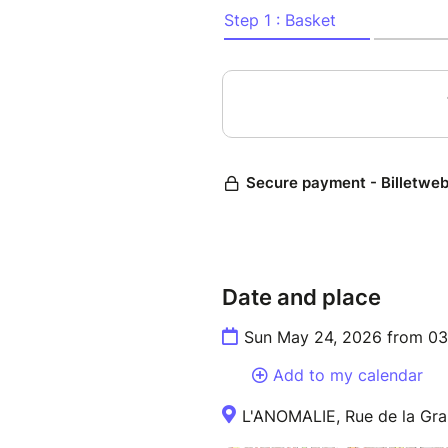
Puis le baroque (avec La Fréq
avec des inventions-créations
idiophones.
Et bien sûr il parlera de l'év
construits et inventés par lui
Ladurelle.
Vous entendrez l'évolution du 
Date and place
Sun May 24, 2026 from 03
Add to my calendar
L'ANOMALIE, Rue de la Gra