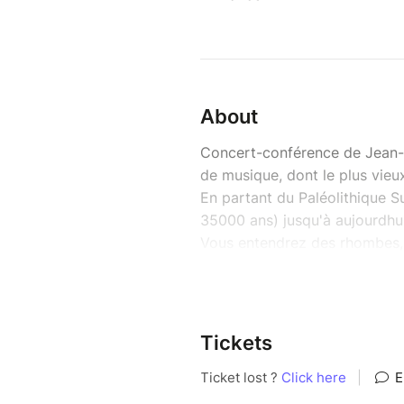
About
Concert-conférence de Jean-
de musique, dont le plus vieu
En partant du Paléolithique Sup
35000 ans) jusqu'à aujourdhui
Vous entendrez des rhombes, 
sifflets : certainement les p
tambours, des guimbardes, des
en argile des Aztèques (hapitz
Amérindiens des plaines.
Tickets
Nous passerons par le Moyen-
sortes de hautbois du monde (I
sortes.