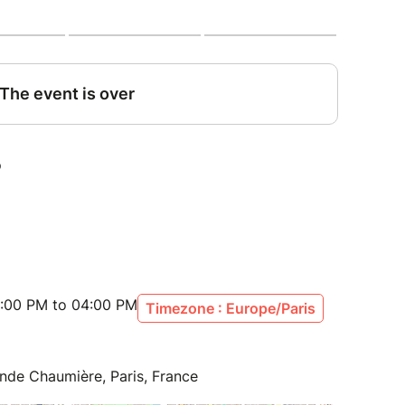
uence de la Terre : 432) et ensuite de nos jours
: des cordes, des vents, des percussions, et des
olution humaine, du langage et des instruments
-même et son luthier durant 30 ans, Marcel
son depuis la Préhistoire à Aujourd'hui.
:00 PM to 04:00 PM
Timezone : Europe/Paris
nde Chaumière, Paris, France