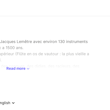
Jacques Lemêtre avec environ 130 instruments
x a 1500 ans.
érieur (Flûte en os de vautour : la plus vieille a
.
des conques, des didjes, des racleurs, des
Read more
remiers instruments de musique. Des trompes, des
 bâtons de pluie, des arcs musicaux, des flûtes
alli), des flûtes d'amour (Siyotanka) des
Âge: cervelas, ranquette, chalemie et pusieurs
nde, Turquie, Asie Chine etc...) Flûtes de toutes