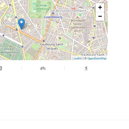
+
−
| ©
Leaflet
OpenStreetMap