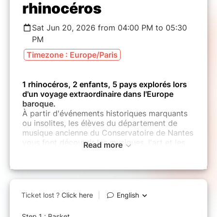
rhinocéros
Sat Jun 20, 2026 from 04:00 PM to 05:30
PM
Timezone : Europe/Paris
1 rhinocéros, 2 enfants, 5 pays explorés lors
d'un voyage extraordinaire dans l'Europe
baroque.
À partir d'événements historiques marquants
ou insolites, les élèves du département de
musique ancienne du Conservatoire de Nantes
vous font découvrir les musiques, l'art et les
Read more
cultures de l'Europe baroque.
Venez découvrir l'étrange extraordinaire
voyage de Clara, le rhinocéros, dans un
spectacle créé par et avec la participation des
élèves du département de musique ancienne