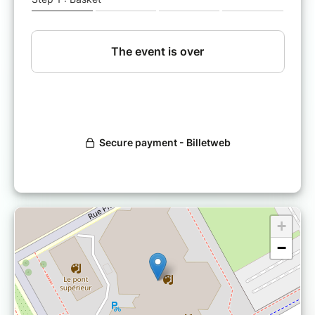
du Conservatoire de Nantes, en collaboration
avec le cursus voix et l'orchestre à cordes du
deuxième cycle.
Enseignants : Jean-David Burki, Pascale Garcia,
Michel Bourcier, Laure Vovart, Léonor Leprêtre,
François Girard.
+
−