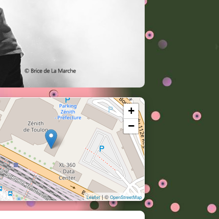
+
−
| ©
Leaflet
OpenStreetMap