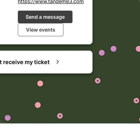
https://www.tandem83.com
Send a message
View events
ot receive my ticket