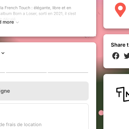
la French Touch : élégante, libre et en
lbum Born a Loser, sorti en 2021, il s’est
et décalé.
d more
change de décor. Plus nocturne et club, le
s pour plonger dans une énergie de dancefloor
e, entre euphorie collective et mélancolie
nuits qui débordent.
Share t
 Chenal (Mila Necchella ) et Charles Sinz
s en chiens de faïence derrière leurs machines
hme, pédales d’effets…), ils revisitent leurs
troniques pour créer un set évolutif taillé
eaks, et post-dancehall, desnappes acides et
 !
 est co-fondatrice et D.A. du MOKO Festival
usicienne dans un univers indie, shoegaze
y a une quinzaine d’années.
KO, Perrine se veut libre et non-exclusive
e et percussif à des sonorités Acid, deep et