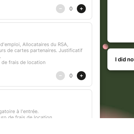
e électronique toulonnais. Chaque mois sur les
n « CATACLUB », il partage ses derniers
 du disco, le groove contagieux de la house, la
antisme mélancolique de la new wave. Il aime
ile mais toujours dansante.
I did n