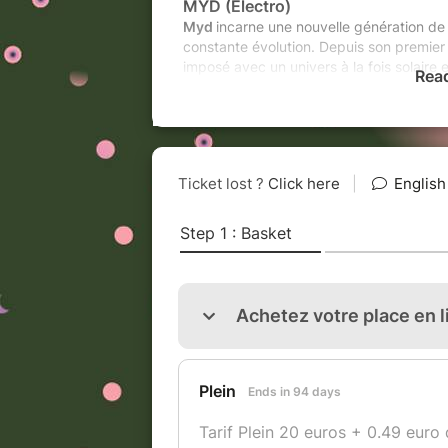
MYD (Electro)
Myd
incarne une nouvelle génération de 
constante évolution. Depuis son premier a
imposé avec un univers à la fois solaire 
Rea
Avec
Mydnight
, son nouvel album,
Myd
projet s’éloigne des ambiances estivale
assumée. Treize titres pensés pour la fêt
lumineuse, dans la grande tradition des 
PRISTINE PIT
Pristine Pit
est un duo formé par Camille
(Since Charles, Akzidance). Faux regard
(synthétiseurs, séquenceurs, boîtes à ryt
influences puisées dans les musiques élec
pour le dancefloor. Entre dub, bass, br
quelques envolées vocales bien trippées
PPLC
Originaire de Toulon, Perrine aka
PPLC
,
créé en 2009, elle a commencé comme m
avant de passer derrière les platines il 
Comme dans sa programmation pour le MO
dans ses sets, balayant un électro sombr