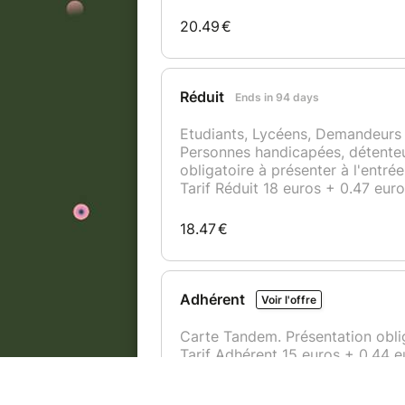
hypnotique.
JC3000
JC3000
est DJ et producteur de musiqu
ondes de Radio-Active, dans son émissio
péchés mignons musicaux.
Ses sets sont influencés par l'hédonisme
force visionnaire de la techno et le rom
surprendre pour créer une ambiance subt