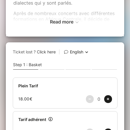
dialectes qui y sont parlés.
Après de nombreux concerts avec différentes
formations en Afrique Centrale, il décide de
Read more
métisser les musiques qui l'ont bercées.
Fort de son expérience africaine, il retourne
dans l'hexagone pour entamer une carrière
solo.
Accompagné pour l'occasion de Michel Ethe à
la basse, de Sébastien David à la batterie, de
Tristan Le Dû au clavier et de Tom Halouze à
la guitare, il fait aujourd'hui valoir un
répertoire à majorité reggae, teinté d'une
influence africaine très forte et très présente.
Koum MBAPPE - MYSTIC MAN : Chant et guitare