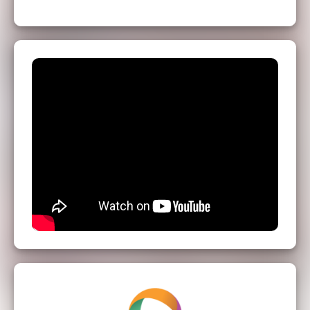
Sébastien DAVID : Batterie
Tristan LE DÛ : Clavier