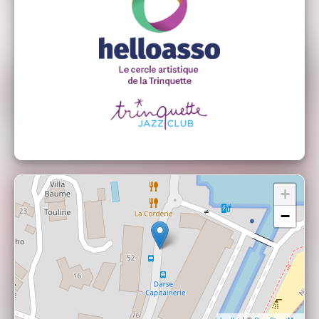
Tom HALOUZE : Guitare
+
−