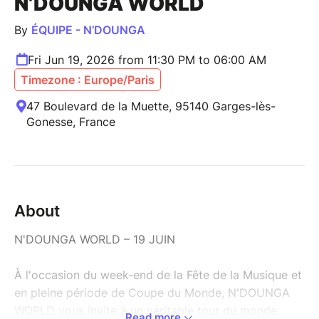
N’DOUNGA WORLD
By
ÉQUIPE - N’DOUNGA
Fri Jun 19, 2026 from 11:30 PM to 06:00 AM
Timezone : Europe/Paris
47 Boulevard de la Muette, 95140 Garges-lès-
Gonesse, France
About
N'DOUNGA WORLD – 19 JUIN
À l'occasion du week-end de la Fête de la Musique et
en pleine période de Coupe du Monde, N'DOUNGA
WORLD vous invite à un véritable tour du monde
Read more