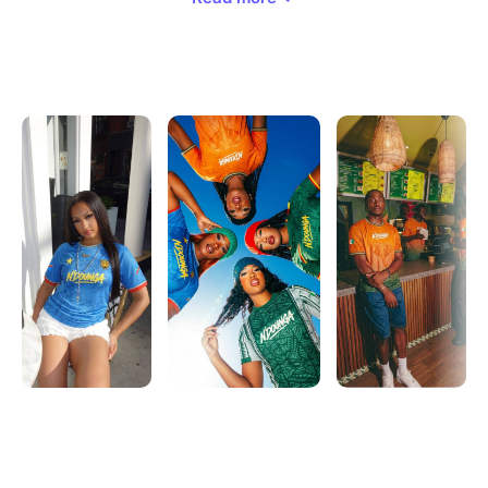
musical.
Le temps d'une nuit, les nations seront à l'honneur à
travers les sons qui les font vibrer. Aux platines, DJ
Okocha et DJ Kyllux, les DJs résidents de
N'DOUNGA, vous feront voyager entre Afro,
Caribbean, Urbain, Pop et bien d'autres univers
musicaux dans une ambiance festive et fédératrice.
Le dress code est simple : venez représenter votre
nation avec le maillot de votre équipe nationale. Pour
l'occasion, des maillots exclusifs N'DOUNGA aux
couleurs de plusieurs pays sont également
disponibles sur le Snapchat ndounga.events.
Que vous soyez là pour défendre vos couleurs,
découvrir d'autres cultures ou simplement profiter
d'une bonne soirée, N'DOUNGA WORLD est un