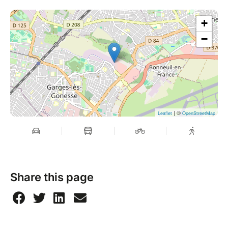
the event. An optional add-on is available during
+
ticket purchase for those who want to keep the party
going.
−
One world. One night. One vibe.
| ©
Leaflet
OpenStreetMap
Share this page