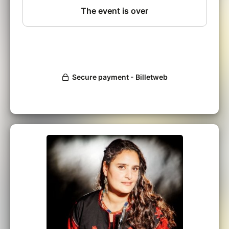
“J’ai composé ces rituels en dehors de toute
tradition, ce sont les fruits de mon
imagination. Le lien avec les éléments de la
nature s’est imposé à moi très simplement. Je
sais quel bien-être me procurent certains
éléments naturels. Calme, plénitude,
émerveillement. La rivière, la lune, le soleil, les
collines, la brume, la forêt, le vent et la terre
m’ont servi d’inspiration, de modèles. J’ai tenté
de retranscrire en musique l’énergie puissante
de chacun de ces éléments pour recréer dans
les oreilles de l’auditeur, les sensations qu’ils
créent en moi."
Naïssam Jalal : Flûte, voix, nay, composition
Clément Petit : Violoncelle
Claude Tchamitchian : Contrebasse
Zaza Desiderio : Batterie
Une production Les couleurs du son / Tour’n’sol
prod