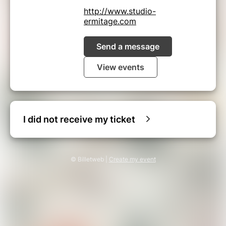
http://www.studio-
ermitage.com
Send a message
View events
I did not receive my ticket
© Billetweb |
Create my event