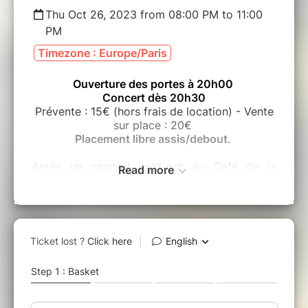
Thu Oct 26, 2023 from 08:00 PM to 11:00
PM
Timezone : Europe/Paris
Ouverture des portes à 20h00
Concert dès 20h30
Prévente : 15€ (hors frais de location) - Vente
sur place : 20€
Placement libre assis/debout.
Après un concert sold-out au Café de la
Read more
danse, Naïssam Jalal revient sur Paris pour
vous présenter son 9ème album Healing
Rituals.
Après avoir été primée pour sa quête de
l’invisible aux Victoires du Jazz 2019, Naïssam
Jalal maintient le cap de la profondeur avec
Healing Rituals. Sa musique se révèle ici
véritable rituel de guérison.