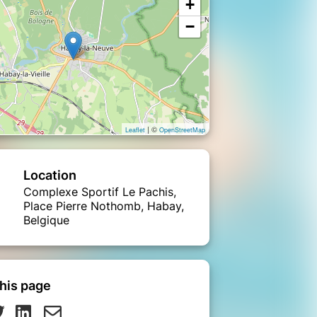
+
−
| ©
Leaflet
OpenStreetMap
Location
Complexe Sportif Le Pachis,
Place Pierre Nothomb, Habay,
Belgique
his page