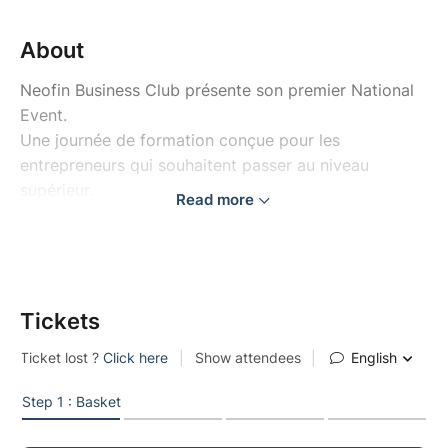
About
Neofin Business Club présente son premier National
Event.
Une journée de formation conçue pour les
entrepreneurs qui souhaitent passer au niveau
supérieur.
Read more
Tout au long de la journée, vous découvrirez des
méthodes concrètes, des retours d'expérience et des
clés terrain directement applicables à votre business.
Tickets
L'objectif est simple : vous transmettre un maximum
de valeur afin que vous repartiez avec des outils et
un plan d'action clair.
Une journée pour apprendre, échanger et avancer