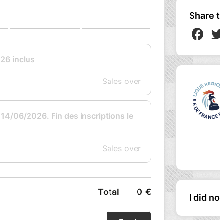
Share t
I did n