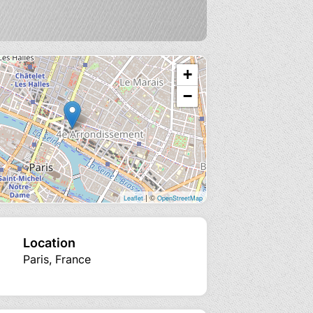
+
−
| ©
Leaflet
OpenStreetMap
Location
Paris, France