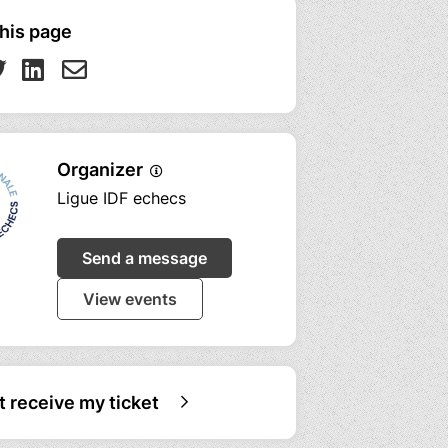
his page
Organizer
Ligue IDF echecs
Send a message
View events
ot receive my ticket