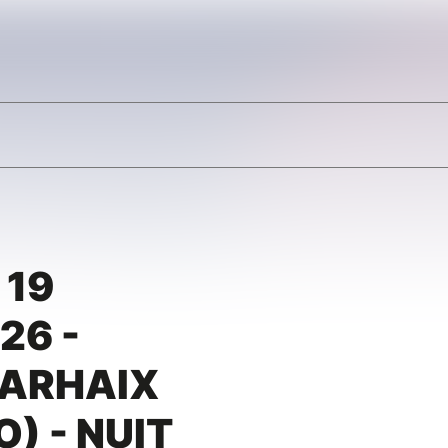
 19
26 -
CARHAIX
) - NUIT