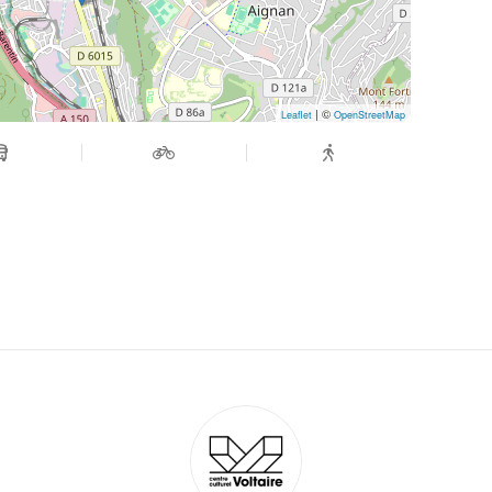
| ©
Leaflet
OpenStreetMap