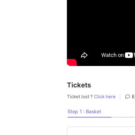
Soutien en coproduction : Da
Soutien aide à la création : D
Public : À partir de 8 ans
Durée : 40 mn
Tickets