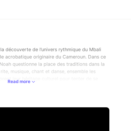
 découverte de l’univers rythmique du Mbali
lle acrobatique originaire du Cameroun. Dans ce
Noah questionne la place des traditions dans la
rite, musique, chant et danse, ensemble les
nt leur héritage culturel pour tenter de se
Read more
ilibro Noah
utre