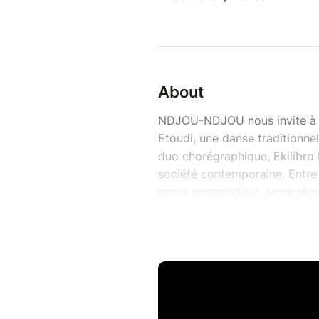
About
NDJOU-NDJOU nous invite à la
Etoudi, une danse traditionne
duo chorégraphique, Ekilibro 
société contemporaine. Entre 
corps communient, se remémore
réinventer.
Chorégraphie : Ekilibro Noah
Danse : Koh Ngaba Anicet, Ek
Musique : Yvan Talbot
Costume : Laure Maheo
Production : Un Pas Après l’A