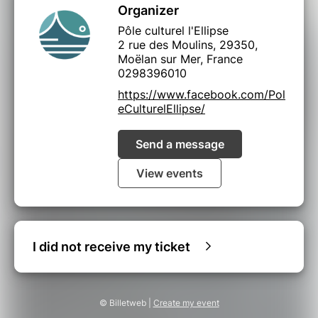
Organizer
Pôle culturel l'Ellipse
2 rue des Moulins, 29350,
Moëlan sur Mer, France
0298396010
https://www.facebook.com/Pol
eCulturelEllipse/
Send a message
View events
I did not receive my ticket
© Billetweb |
Create my event